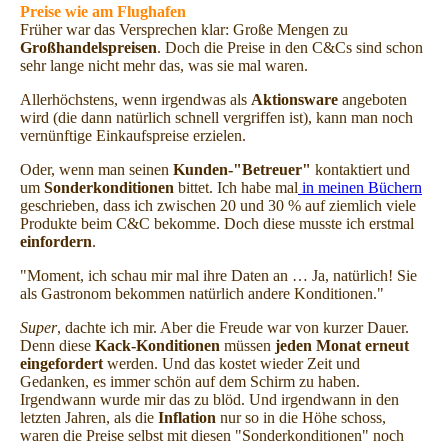
Preise wie am Flughafen
Früher war das Versprechen klar: Große Mengen zu
Großhandelspreisen
. Doch die Preise in den C&Cs sind schon
sehr lange nicht mehr das, was sie mal waren.
Allerhöchstens, wenn irgendwas als
Aktionsware
angeboten
wird (die dann natürlich schnell vergriffen ist), kann man noch
vernünftige Einkaufspreise erzielen.
Oder, wenn man seinen
Kunden-"Betreuer"
kontaktiert und
um
Sonderkonditionen
bittet. Ich habe mal
in meinen Büchern
geschrieben, dass ich zwischen 20 und 30 % auf ziemlich viele
Produkte beim C&C bekomme. Doch diese musste ich erstmal
einfordern
.
"Moment, ich schau mir mal ihre Daten an … Ja, natürlich! Sie
als Gastronom bekommen natürlich andere Konditionen."
Super
, dachte ich mir. Aber die Freude war von kurzer Dauer.
Denn diese
Kack-Konditionen
müssen
jeden Monat erneut
eingefordert
werden. Und das kostet wieder Zeit und
Gedanken, es immer schön auf dem Schirm zu haben.
Irgendwann wurde mir das zu blöd. Und irgendwann in den
letzten Jahren, als die
Inflation
nur so in die Höhe schoss,
waren die Preise selbst mit diesen "Sonderkonditionen" noch