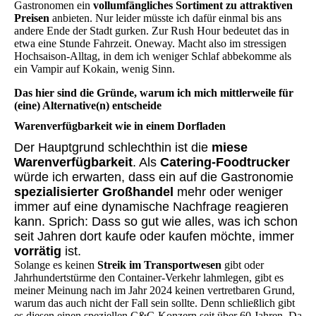
Gastronomen ein
vollumfängliches Sortiment zu attraktiven
Preisen
anbieten. Nur leider müsste ich dafür einmal bis ans
andere Ende der Stadt gurken. Zur Rush Hour bedeutet das in
etwa eine Stunde Fahrzeit. Oneway. Macht also im stressigen
Hochsaison-Alltag, in dem ich weniger Schlaf abbekomme als
ein Vampir auf Kokain, wenig Sinn.
Das hier sind die Gründe, warum ich mich mittlerweile für
(eine) Alternative(n) entscheide
Warenverfügbarkeit wie in einem Dorfladen
Der Hauptgrund schlechthin ist die
miese
Warenverfügbarkeit
. Als
Catering-Foodtrucker
würde ich erwarten, dass ein auf die Gastronomie
spezialisierter Großhandel
mehr oder weniger
immer auf eine dynamische Nachfrage reagieren
kann. Sprich: Dass so gut wie alles, was ich schon
seit Jahren dort kaufe oder kaufen möchte, immer
vorrätig
ist.
Solange es keinen
Streik im Transportwesen
gibt oder
Jahrhundertstürme den Container-Verkehr lahmlegen, gibt es
meiner Meinung nach im Jahr 2024 keinen vertretbaren Grund,
warum das auch nicht der Fall sein sollte. Denn schließlich gibt
es diesen einen speziellen C&C-Konzern seit über 60 Jahren. Da