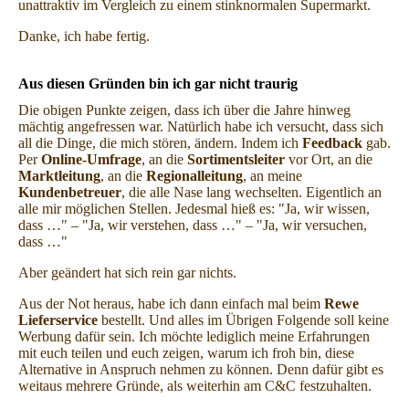
unattraktiv im Vergleich zu einem stinknormalen Supermarkt.
Danke, ich habe fertig.
Aus diesen Gründen bin ich gar nicht traurig
Die obigen Punkte zeigen, dass ich über die Jahre hinweg
mächtig angefressen war. Natürlich habe ich versucht, dass sich
all die Dinge, die mich stören, ändern. Indem ich
Feedback
gab.
Per
Online-Umfrage
, an die
Sortimentsleiter
vor Ort, an die
Marktleitung
, an die
Regionalleitung
, an meine
Kundenbetreuer
, die alle Nase lang wechselten. Eigentlich an
alle mir möglichen Stellen. Jedesmal hieß es: "Ja, wir wissen,
dass …" – "Ja, wir verstehen, dass …" – "Ja, wir versuchen,
dass …"
Aber geändert hat sich rein gar nichts.
Aus der Not heraus, habe ich dann einfach mal beim
Rewe
Lieferservice
bestellt. Und alles im Übrigen Folgende soll keine
Werbung dafür sein. Ich möchte lediglich meine Erfahrungen
mit euch teilen und euch zeigen, warum ich froh bin, diese
Alternative in Anspruch nehmen zu können. Denn dafür gibt es
weitaus mehrere Gründe, als weiterhin am C&C festzuhalten.