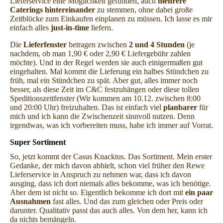
Lieferservice eine Möglichkeit gefunden, auch
mehrere
Caterings hintereinander
zu stemmen, ohne dabei große
Zeitblöcke zum Einkaufen einplanen zu müssen. Ich lasse es mir
einfach alles
just-in-time
liefern.
Die
Lieferfenster
betragen zwischen
2 und 4 Stunden
(je
nachdem, ob man 1,90 € oder 2,90 € Liefergebühr zahlen
möchte). Und in der Regel werden sie auch einigermaßen gut
eingehalten. Mal kommt die Lieferung ein halbes Stündchen zu
früh, mal ein Stündchen zu spät. Aber gut, alles immer noch
besser, als diese Zeit im C&C festzuhängen oder diese tollen
Speditionszeitfenster (Wir kommen am 10.12. zwischen 8:00
und 20:00 Uhr) freizuhalten. Das ist einfach viel
planbarer
für
mich und ich kann die Zwischenzeit sinnvoll nutzen. Denn
irgendwas, was ich vorbereiten muss, habe ich immer auf Vorrat.
Super Sortiment
So, jetzt kommt der Casus Knacktus. Das Sortiment. Mein erster
Gedanke, der mich davon abhielt, schon viel früher den Rewe
Lieferservice in Anspruch zu nehmen war, dass ich davon
ausging, dass ich dort niemals alles bekomme, was ich benötige.
Aber dem ist nicht so. Eigentlich bekomme ich dort mit
ein paar
Ausnahmen
fast alles. Und das zum gleichen oder Preis oder
darunter. Qualitativ passt das auch alles. Von dem her, kann ich
da nichts bemängeln.