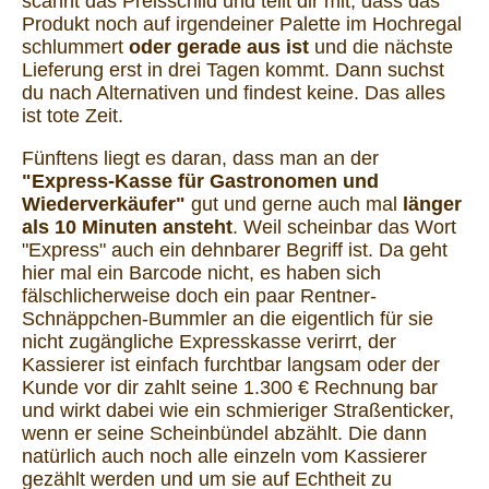
scannt das Preisschild und teilt dir mit, dass das
Produkt noch auf irgendeiner
Palette im Hochregal
schlummert
oder gerade aus ist
und die nächste
Lieferung erst in drei Tagen kommt. Dann suchst
du nach Alternativen und findest keine. Das alles
ist tote Zeit.
Fünftens liegt es daran, dass man an der
"Express-Kasse für Gastronomen und
Wiederverkäufer"
gut und gerne auch mal
länger
als 10 Minuten ansteht
. Weil scheinbar das Wort
"Express" auch ein dehnbarer Begriff ist. Da geht
hier mal ein
Barcode
nicht, es haben sich
fälschlicherweise doch ein paar Rentner-
Schnäppchen-Bummler an die eigentlich für sie
nicht zugängliche Expresskasse verirrt, der
Kassierer ist einfach furchtbar langsam oder der
Kunde vor dir zahlt seine 1.300 € Rechnung bar
und wirkt dabei wie ein schmieriger Straßenticker,
wenn er seine Scheinbündel abzählt. Die dann
natürlich auch noch alle einzeln vom Kassierer
gezählt werden und um sie auf Echtheit zu