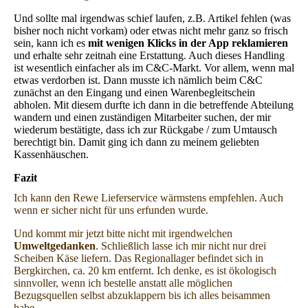
Und sollte mal irgendwas schief laufen, z.B. Artikel fehlen (was
bisher noch nicht vorkam) oder etwas nicht mehr ganz so frisch
sein, kann ich es
mit wenigen Klicks in der App reklamieren
und erhalte sehr zeitnah eine Erstattung. Auch dieses Handling
ist wesentlich einfacher als im C&C-Markt. Vor allem, wenn mal
etwas verdorben ist. Dann musste ich nämlich beim C&C
zunächst an den Eingang und einen Warenbegleitschein
abholen. Mit diesem durfte ich dann in die betreffende Abteilung
wandern und einen zuständigen Mitarbeiter suchen, der mir
wiederum bestätigte, dass ich zur Rückgabe / zum Umtausch
berechtigt bin. Damit ging ich dann zu meinem geliebten
Kassenhäuschen.
Fazit
Ich kann den Rewe Lieferservice wärmstens empfehlen. Auch
wenn er sicher nicht für uns erfunden wurde.
Und kommt mir jetzt bitte nicht mit irgendwelchen
Umweltgedanken
. Schließlich lasse ich mir nicht nur drei
Scheiben Käse liefern. Das Regionallager befindet sich in
Bergkirchen, ca. 20 km entfernt. Ich denke, es ist ökologisch
sinnvoller, wenn ich bestelle anstatt alle möglichen
Bezugsquellen selbst abzuklappern bis ich alles beisammen
habe.