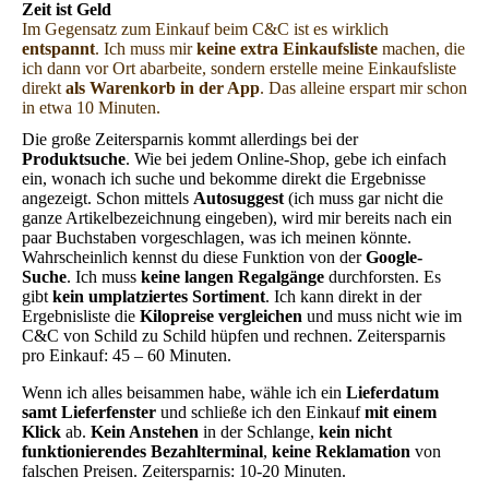
Zeit ist Geld
Im Gegensatz zum Einkauf beim C&C ist es wirklich
entspannt
. Ich muss mir
keine extra Einkaufsliste
machen, die
ich dann vor Ort abarbeite, sondern erstelle meine Einkaufsliste
direkt
als Warenkorb in der App
. Das alleine erspart mir schon
in etwa 10 Minuten.
Die große Zeitersparnis kommt allerdings bei der
Produktsuche
. Wie bei jedem Online-Shop, gebe ich einfach
ein, wonach ich suche und bekomme direkt die Ergebnisse
angezeigt. Schon mittels
Autosuggest
(ich muss gar nicht die
ganze Artikelbezeichnung eingeben), wird mir bereits nach ein
paar Buchstaben vorgeschlagen, was ich meinen könnte.
Wahrscheinlich kennst du diese Funktion von der
Google-
Suche
. Ich muss
keine langen Regalgänge
durchforsten. Es
gibt
kein umplatziertes Sortiment
. Ich kann direkt in der
Ergebnisliste die
Kilopreise vergleichen
und muss nicht wie im
C&C von Schild zu Schild hüpfen und rechnen. Zeitersparnis
pro Einkauf: 45 – 60 Minuten.
Wenn ich alles beisammen habe, wähle ich ein
Lieferdatum
samt Lieferfenster
und schließe ich den Einkauf
mit einem
Klick
ab.
Kein Anstehen
in der Schlange,
kein nicht
funktionierendes Bezahlterminal
,
keine Reklamation
von
falschen Preisen. Zeitersparnis: 10-20 Minuten.