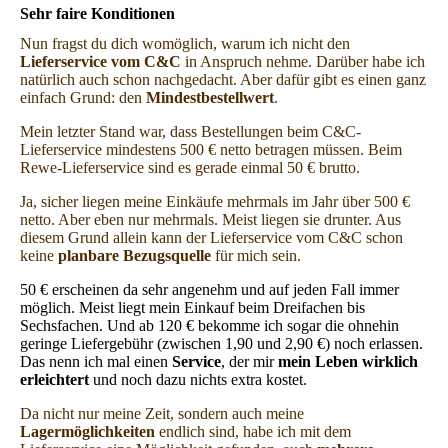
Sehr faire Konditionen
Nun fragst du dich womöglich, warum ich nicht den
Lieferservice vom C&C
in Anspruch nehme. Darüber habe ich
natürlich auch schon nachgedacht. Aber dafür gibt es einen ganz
einfach Grund: den
Mindestbestellwert
.
Mein letzter Stand war, dass Bestellungen beim C&C-
Lieferservice mindestens 500 € netto betragen müssen. Beim
Rewe-Lieferservice sind es gerade einmal 50 € brutto.
Ja, sicher liegen meine Einkäufe mehrmals im Jahr über 500 €
netto. Aber eben nur mehrmals. Meist liegen sie drunter. Aus
diesem Grund allein kann der Lieferservice vom C&C schon
keine
planbare Bezugsquelle
für mich sein.
50 € erscheinen da sehr angenehm und auf jeden Fall immer
möglich. Meist liegt mein Einkauf beim Dreifachen bis
Sechsfachen. Und ab 120 € bekomme ich sogar die ohnehin
geringe Liefergebühr (zwischen 1,90 und 2,90 €) noch erlassen.
Das nenn ich mal einen
Service
, der mir
mein Leben wirklich
erleichtert
und noch dazu nichts extra kostet.
Da nicht nur meine Zeit, sondern auch meine
Lagermöglichkeiten
endlich sind, habe ich mit dem