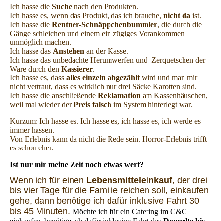
Ich hasse die
Suche
nach den Produkten.
Ich hasse es, wenn das Produkt, das ich brauche,
nicht da
ist.
Ich hasse die
Rentner-Schnäppchenbummler
, die durch die
Gänge schleichen und einem ein zügiges Vorankommen
unmöglich machen.
Ich hasse das
Anstehen
an der Kasse.
Ich hasse das unbedachte Herumwerfen und Zerquetschen der
Ware durch den
Kassierer
.
Ich hasse es, dass
alles einzeln abgezählt
wird und man mir
nicht vertraut, dass es wirklich nur drei Säcke Karotten sind.
Ich hasse die anschließende
Reklamation
am Kassenhäuschen,
weil mal wieder der
Preis falsch
im System hinterlegt war.
Kurzum: Ich hasse es. Ich hasse es, ich hasse es, ich werde es
immer hassen.
Von Erlebnis kann da nicht die Rede sein. Horror-Erlebnis trifft
es schon eher.
Ist nur mir meine Zeit noch etwas wert?
Wenn ich für einen
Lebensmitteleinkauf
, der drei
bis vier Tage für die Familie reichen soll, einkaufen
gehe, dann benötige ich dafür inklusive Fahrt 30
bis 45 Minuten.
Möchte ich für ein Catering im C&C
einkaufen, benötige ich dafür inklusive Fahrt das
Doppelte bis