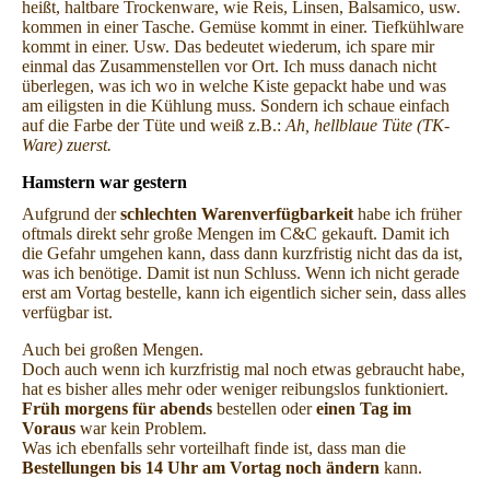
heißt, haltbare Trockenware, wie Reis, Linsen, Balsamico, usw.
kommen in einer Tasche. Gemüse kommt in einer. Tiefkühlware
kommt in einer. Usw. Das bedeutet wiederum, ich spare mir
einmal das Zusammenstellen vor Ort. Ich muss danach nicht
überlegen, was ich wo in welche Kiste gepackt habe und was
am eiligsten in die Kühlung muss. Sondern ich schaue einfach
auf die Farbe der Tüte und weiß z.B.:
Ah, hellblaue Tüte (TK-
Ware) zuerst.
Hamstern war gestern
Aufgrund der
schlechten Warenverfügbarkeit
habe ich früher
oftmals direkt sehr große Mengen im C&C gekauft. Damit ich
die Gefahr umgehen kann, dass dann kurzfristig nicht das da ist,
was ich benötige. Damit ist nun Schluss. Wenn ich nicht gerade
erst am Vortag bestelle, kann ich eigentlich sicher sein, dass alles
verfügbar ist.
Auch bei großen Mengen.
Doch auch wenn ich kurzfristig mal noch etwas gebraucht habe,
hat es bisher alles mehr oder weniger reibungslos funktioniert.
Früh morgens für abends
bestellen oder
einen Tag im
Voraus
war kein Problem.
Was ich ebenfalls sehr vorteilhaft finde ist, dass man die
Bestellungen bis 14 Uhr am Vortag noch ändern
kann.