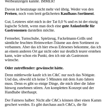
Werbeanzeigen kannte. IMMER!
Davon ist heutzutage nicht mehr viel übrig. Weder von den
Preisen
, noch vom breit gefächerten
Kaufhaus-Sortiment
.
Gut, Letzteres stört mich in der Tat 0,0 % und es ist der einzig
logische Schritt, wenn man doch eine
gute Anlaufstelle für
Gastronomen
darstellen möchte.
Fernseher, Turnschuhe, Spielzeug, Fackelmann-Grills und
sämtliche feuchten Heimwerker-Träume aus dem Sortiment zu
verbannen. Aber das ich hier etwas Erlesenes bekomme, das ich
an einem anderen Ort gar nicht oder nur deutlich teurer erstehen
kann, wäre schon ein Punkt, den ich mir als Gastronom
wünsche.
Oder zutreffender: gewünscht hätte.
Denn mittlerweile kaufe ich im C&C nur noch das Nötigste.
Und das, obwohl ich keine 5 Minuten mit dem Auto fahren
muss. Denn es gibt so einige Dinge, die mich über die Jahre
hinweg zunehmen stören. Am kompletten Konzept und der
Handhabe überhaupt.
Der Fairness halber: Nicht alle C&Cs können über einen Kamm
geschert werden. Es gibt durchaus auch C&Cs, die für