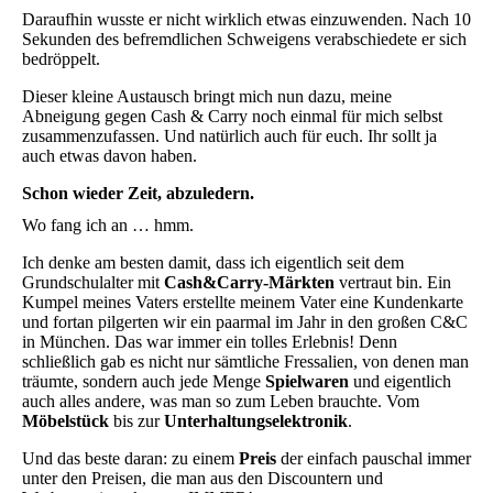
Daraufhin wusste er nicht wirklich etwas einzuwenden. Nach 10
Sekunden des befremdlichen Schweigens verabschiedete er sich
bedröppelt.
Dieser kleine Austausch bringt mich nun dazu, meine
Abneigung gegen Cash & Carry noch einmal für mich selbst
zusammenzufassen. Und natürlich auch für euch. Ihr sollt ja
auch etwas davon haben.
Schon wieder Zeit, abzuledern.
Wo fang ich an … hmm.
Ich denke am besten damit, dass ich eigentlich seit dem
Grundschulalter mit
Cash&Carry-Märkten
vertraut bin. Ein
Kumpel meines Vaters erstellte meinem Vater eine Kundenkarte
und fortan pilgerten wir ein paarmal im Jahr in den großen C&C
in München. Das war immer ein tolles Erlebnis! Denn
schließlich gab es nicht nur sämtliche Fressalien, von denen man
träumte, sondern auch jede Menge
Spielwaren
und eigentlich
auch alles andere, was man so zum Leben brauchte. Vom
Möbelstück
bis zur
Unterhaltungselektronik
.
Und das beste daran: zu einem
Preis
der einfach pauschal immer
unter den Preisen, die man aus den Discountern und