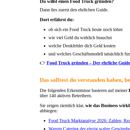
Du willst einen Food Truck gründen?
Dann lies zuerst den ehrlichen Guide.
Dort erfährst du:
ob sich ein Food Truck heute noch lohnt
wie viel Geld du wirklich brauchst
welche Denkfehler dich Geld kosten
und welches Geschäftsmodell tatsächlich fu
👉
Food Truck gründen – Der ehrliche Guid
Das solltest du verstanden haben, be
Die folgenden Erkenntnisse basieren auf meiner
über 140 aktiven Betreibern.
Sie zeigen ziemlich klar,
wie das Business wirkli
abbiegen:
Food Truck Marktanalyse 2026: Zahlen, Real
Warum Catering der einzig wahre Gewinnheb