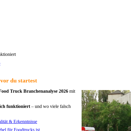
nktioniert
e
vor du startest
Food Truck Branchenanalyse 2026
mit
ch funktioniert
– und wo viele falsch
ität & Erkenntnisse
el für Foodtrucks ist