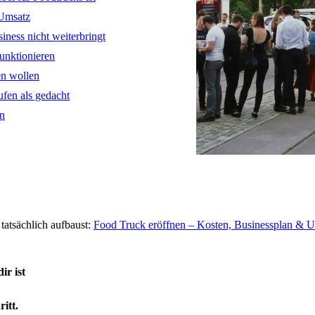
 Umsatz
ness nicht weiterbringt
unktionieren
en wollen
ufen als gedacht
en
tatsächlich aufbaust:
Food Truck eröffnen – Kosten, Businessplan & 
ir ist
itt.