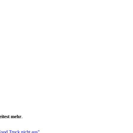
eitest mehr
.
Food Truck nicht aus"