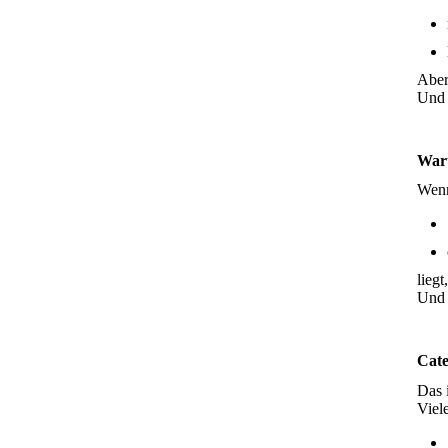
Aber
Und 
Waru
Wenn
liegt
Und 
Cate
Das 
Viel