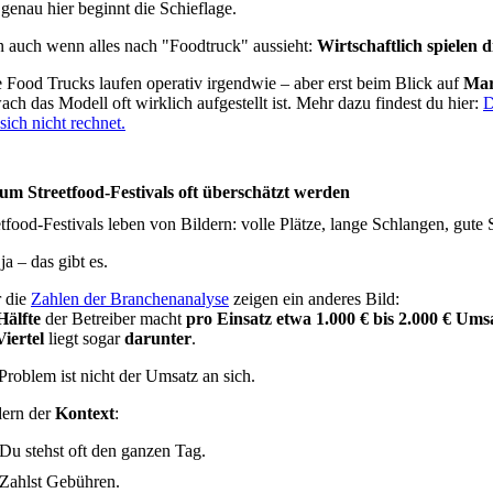
genau hier beginnt die Schieflage.
 auch wenn alles nach "Foodtruck" aussieht:
Wirtschaftlich spielen d
e Food Trucks laufen operativ irgendwie – aber erst beim Blick auf
Mar
ach das Modell oft wirklich aufgestellt ist. Mehr dazu findest du hier:
D
sich nicht rechnet.
m Streetfood-Festivals oft überschätzt werden
etfood-Festivals leben von Bildern: volle Plätze, lange Schlangen, gut
a – das gibt es.
 die
Zahlen der Branchenanalyse
zeigen ein anderes Bild:
Hälfte
der Betreiber macht
pro Einsatz etwa 1.000 € bis 2.000 € Ums
Viertel
liegt sogar
darunter
.
Problem ist nicht der Umsatz an sich.
ern der
Kontext
:
Du stehst oft den ganzen Tag.
Zahlst Gebühren.