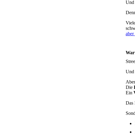
Und 
Denn
Viel
schw
aber 
Waru
Stre
Und j
Aber
Die
Ein
Das 
Sond