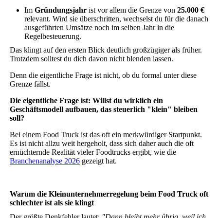
Im
Gründungsjahr
ist vor allem die Grenze von
25.000 €
relevant. Wird sie überschritten, wechselst du für die danach
ausgeführten Umsätze noch im selben Jahr in die
Regelbesteuerung.
Das klingt auf den ersten Blick deutlich großzügiger als früher.
Trotzdem solltest du dich davon nicht blenden lassen.
Denn die eigentliche Frage ist nicht, ob du formal unter diese
Grenze fällst.
Die eigentliche Frage ist: Willst du wirklich ein
Geschäftsmodell aufbauen, das steuerlich "klein" bleiben
soll?
Bei einem Food Truck ist das oft ein merkwürdiger Startpunkt.
Es ist nicht allzu weit hergeholt, dass sich daher auch die oft
ernüchternde Realität vieler Foodtrucks ergibt, wie die
Branchenanalyse 2026
gezeigt hat.
Warum die Kleinunternehmerregelung beim Food Truck oft
schlechter ist als sie klingt
Der größte Denkfehler lautet:
"Dann bleibt mehr übrig, weil ich