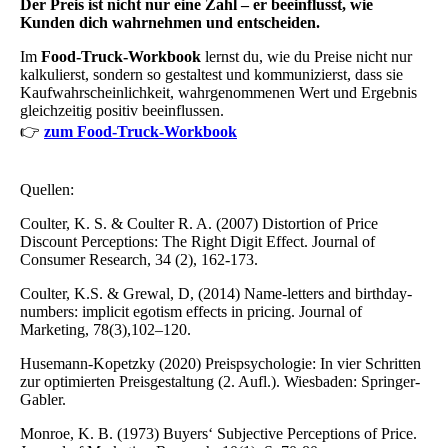
Der Preis ist nicht nur eine Zahl – er beeinflusst, wie
Kunden dich wahrnehmen und entscheiden.
Im
Food-Truck-Workbook
lernst du, wie du Preise nicht nur
kalkulierst, sondern so gestaltest und kommunizierst, dass sie
Kaufwahrscheinlichkeit, wahrgenommenen Wert und Ergebnis
gleichzeitig positiv beeinflussen.
👉
zum Food-Truck-Workbook
Quellen:
Coulter, K. S. & Coulter R. A. (2007) Distortion of Price
Discount Perceptions: The Right Digit Effect. Journal of
Consumer Research, 34 (2), 162-173.
Coulter, K.S. & Grewal, D, (2014) Name-letters and birthday-
numbers: implicit egotism effects in pricing. Journal of
Marketing, 78(3),102–120.
Husemann-Kopetzky (2020) Preispsychologie: In vier Schritten
zur optimierten Preisgestaltung (2. Aufl.). Wiesbaden: Springer-
Gabler.
Monroe, K. B. (1973) Buyers‘ Subjective Perceptions of Price.