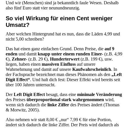
Und wir (Menschen) sind ja bekanntlich faule Wesen. Deshalb
also fünf Euro statt vier neunundneunzig.
So viel Wirkung für einen Cent weniger
Umsatz?
Aber welchen Hintergrund hat es nun, dass die Läden 4,99 und
nicht 5,00 schreiben?
Das hat einen ganz einfachen Grund. Denn Preise, die
auf 9
enden
und damit
knapp unter einem runden Einer-
(z.B. 4,99
€),
Zehner-
(z.B. 29 €),
Hunderterwert
(z.B. 199 €), usw.
liegen, haben einen
massiven Einfluss
auf unsere
Wahrnehmung und damit auf unsere
Kaufwahrscheinlich
. In
der Fachsprache bezeichnet man dieses Phänomen als den
„Left
Digit Effect“
. Und halt dich fest: Dieser Effekt wird bereits seit
über 100 Jahren untersucht.
Der
Left Digit Effect
besagt, dass eine
minimale Veränderung
des Preises
überproportional stark wahrgenommen
wird,
wenn sich dadurch die
linke Ziffer
des Preises ändert (Thomas
& Morwitz, 2005).
Also nehmen wir statt 8,00 € „nur“ 7,99 € für eine Portion,
ändert sich dadurch die linke Ziffer. Der Preis wird dadurch als