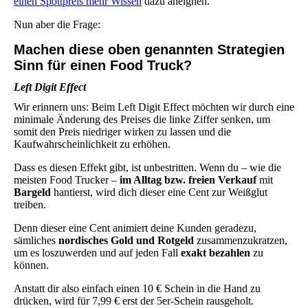
einen Spottpreis mehr Wissen
dazu aneignen.
Nun aber die Frage:
Machen diese oben genannten Strategien
Sinn für einen Food Truck?
Left Digit Effect
Wir erinnern uns: Beim Left Digit Effect möchten wir durch eine
minimale Änderung des Preises die linke Ziffer senken, um
somit den Preis niedriger wirken zu lassen und die
Kaufwahrscheinlichkeit zu erhöhen.
Dass es diesen Effekt gibt, ist unbestritten. Wenn du – wie die
meisten Food Trucker –
im Alltag bzw. freien Verkauf
mit
Bargeld
hantierst, wird dich dieser eine Cent zur Weißglut
treiben.
Denn dieser eine Cent animiert deine Kunden geradezu,
sämliches
nordisches Gold und Rotgeld
zusammenzukratzen,
um es loszuwerden und auf jeden Fall
exakt bezahlen
zu
können.
Anstatt dir also einfach einen 10 € Schein in die Hand zu
drücken, wird für 7,99 € erst der 5er-Schein rausgeholt.