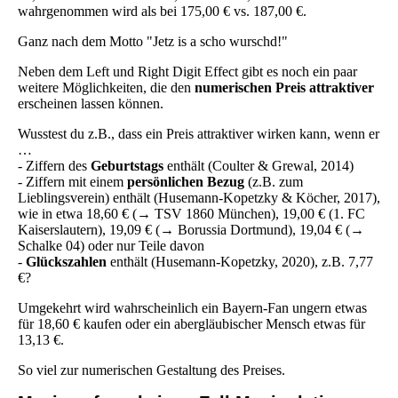
wahrgenommen wird als bei 175,00 € vs. 187,00 €.
Ganz nach dem Motto "Jetz is a scho wurschd!"
Neben dem Left und Right Digit Effect gibt es noch ein paar
weitere Möglichkeiten, die den
numerischen Preis attraktiver
erscheinen lassen können.
Wusstest du z.B., dass ein Preis attraktiver wirken kann, wenn er
…
- Ziffern des
Geburtstags
enthält (Coulter & Grewal, 2014)
- Ziffern mit einem
persönlichen Bezug
(z.B. zum
Lieblingsverein) enthält (Husemann-Kopetzky & Köcher, 2017),
wie in etwa 18,60 € (→ TSV 1860 München), 19,00 € (1. FC
Kaiserslautern), 19,09 € (→ Borussia Dortmund), 19,04 € (→
Schalke 04) oder nur Teile davon
-
Glückszahlen
enthält (Husemann-Kopetzky, 2020), z.B. 7,77
€?
Umgekehrt wird wahrscheinlich ein Bayern-Fan ungern etwas
für 18,60 € kaufen oder ein abergläubischer Mensch etwas für
13,13 €.
So viel zur numerischen Gestaltung des Preises.