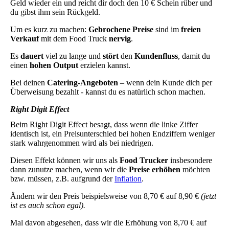
Geld wieder ein und reicht dir doch den 10 € Schein rüber und
du gibst ihm sein Rückgeld.
Um es kurz zu machen:
Gebrochene Preise
sind im
freien
Verkauf
mit dem Food Truck
nervig
.
Es
dauert
viel zu lange und
stört
den
Kundenfluss
, damit du
einen
hohen Output
erzielen kannst.
Bei deinen
Catering-Angeboten
– wenn dein Kunde dich per
Überweisung bezahlt - kannst du es natürlich schon machen.
Right Digit Effect
Beim Right Digit Effect besagt, dass wenn die linke Ziffer
identisch ist, ein Preisunterschied bei hohen Endziffern weniger
stark wahrgenommen wird als bei niedrigen.
Diesen Effekt können wir uns als
Food Trucker
insbesondere
dann zunutze machen, wenn wir die
Preise erhöhen
möchten
bzw. müssen, z.B. aufgrund der
Inflation
.
Ändern wir den Preis beispielsweise von 8,70 € auf 8,90 €
(jetzt
ist es auch schon egal).
Mal davon abgesehen, dass wir die Erhöhung von 8,70 € auf