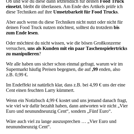
Ob und wie du diese dann letztendlich für deinen
Food Truck
einsetzt
, bleibt dir überlassen. Am Ende des Artikels prüfe ich
diese Techniken auf ihre
Umsetzbarkeit für Food Trucks
.
Aber auch wenn du diese Techniken nicht nutzt oder nicht für
deinen Food Truck nutzen möchtest, solltest du trotzdem
bis
zum Ende lesen
.
Oder möchtest du nicht wissen, wie die bösen Großkonzerne
versuchen,
uns als Kunden mit ein paar Taschenspielertricks
zu manipulieren
?
Wir alle haben uns sicher schon einmal gefragt, warum wir im
Supermarkt häufig Preisen begegnen, die auf
,99
enden, also
z.B. 0,99 €.
Im Endeffekt ist natürlich klar, dass z.B. bei 4,99 € uns der eine
Cent einen feuchten Larry kümmert.
Wenn ein Notizbuch 4,99 € kostet und uns jemand danach fragt,
wie viel wir dafür bezahlt haben, dann antworten wir nicht „Vier
Euro und neunundneunzig Cent“, sondern „Fünf Euro“.
Wäre auch viel zu lange auszusprechen … „Vier Euro und
neunundneunzig Cent“.