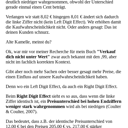
deutlich niedriger wahrgenommen, obwohl der Unterschied
gerade einmal einen Cent beträgt.
Verlangen wir statt 8,02 € hingegen 8,01 € ändert sich dadurch
die linke Ziffer nicht (kein Left Digit Effect). Wir erhöhen damit
die Kaufwahrscheinlichkeit nicht. Oder anders gesagt: Das ist
deinen Kunden schnurz.
Alte Kamelle, meinst du?
Ok, war mir vor meiner Recherche für mein Buch
"Verkauf
dich nicht unter Wert"
zwar auch bekannt mit den ,99, aber
nicht im fachlich korrekten Kontext.
Gibt aber noch mehr Sachen oder besser gesagt mehr Preise, die
einen Einfluss auf unsere Kaufwahrscheinlichkeit haben.
Denn wo ein Left Digit Effect, da auch ein Right Digit Effect.
Beim
Right Digit Effect
sieht es so aus, dass wenn die linke
Ziffer identisch ist, ein
Preisunterschied bei hohen Endziffern
weniger stark wahrgenommen
wird als bei niedrigen (Coulter
& Coulter, 2007).
Das bedeutet, dass z.B. der identische Preisunterschied von
12,00 € bei den Preisen 205,00 € vs. 217,00 € stärker