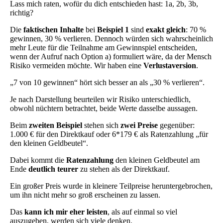
Lass mich raten, wofür du dich entschieden hast: 1a, 2b, 3b,
richtig?
Die
faktischen Inhalte
bei
Beispiel 1
sind
exakt gleich
: 70 %
gewinnen, 30 % verlieren. Dennoch würden sich wahrscheinlich
mehr Leute für die Teilnahme am Gewinnspiel entscheiden,
wenn der Aufruf nach Option a) formuliert wäre, da der Mensch
Risiko vermeiden möchte. Wir haben eine
Verlustaversion
.
„7 von 10 gewinnen“ hört sich besser an als „30 % verlieren“.
Je nach Darstellung beurteilen wir Risiko unterschiedlich,
obwohl nüchtern betrachtet, beide Werte dasselbe aussagen.
Beim
zweiten Beispiel
stehen sich
zwei Preise
gegenüber:
1.000 € für den Direktkauf oder 6*179 € als Ratenzahlung „für
den kleinen Geldbeutel“.
Dabei kommt die
Ratenzahlung
den kleinen Geldbeutel am
Ende
deutlich teurer
zu stehen als der Direktkauf.
Ein großer Preis wurde in kleinere Teilpreise heruntergebrochen,
um ihn nicht mehr so groß erscheinen zu lassen.
Das
kann ich mir eher leisten
, als auf einmal so viel
auszugeben, werden sich viele denken.